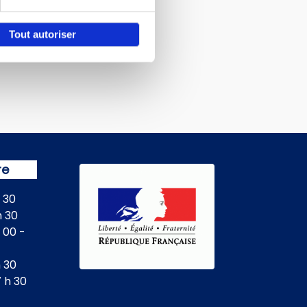
Tout autoriser
re
h 30
h 30
 00 -
h 30
7 h 30