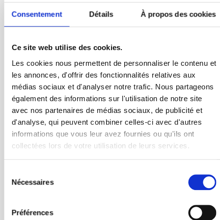
enfants
Consentement
Détails
À propos des cookies
A.T.S.E.M. :
Céline ANTOINE
Représentants des parents d'élèves :
Ce site web utilise des cookies.
Titulaires : MesdamesCHAILLOU et MESSERLI
Les cookies nous permettent de personnaliser le contenu et
les annonces, d'offrir des fonctionnalités relatives aux
médias sociaux et d'analyser notre trafic. Nous partageons
également des informations sur l'utilisation de notre site
avec nos partenaires de médias sociaux, de publicité et
d'analyse, qui peuvent combiner celles-ci avec d'autres
informations que vous leur avez fournies ou qu'ils ont
collectées lors de votre utilisation de leurs services.
Sélection
du
Nécessaires
consentement
Préférences