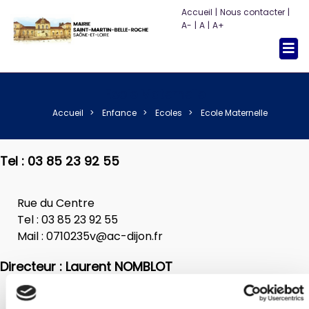
Accueil
|
Nous contacter
|
A-
|
A
|
A+
Togg
navi
Ecole Maternelle
Accueil
Enfance
Ecoles
Ecole Maternelle
Tel : 03 85 23 92 55
Rue du Centre
Tel : 03 85 23 92 55
Mail :
0710235v@ac-dijon.fr
Directeur : Laurent NOMBLOT
Classe de Laurent NOMBLOT (PS / MS / GS) : 33