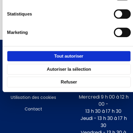
Statistiques
Marketing
A propos
Horaires d'ouverture
Tout autoriser
Mentions Légales
Lundi - 13 h 30 à 17 h
Autoriser la sélection
30
Politique de
Mardi - 13 h 30 à 17 h
Refuser
confidentialitée
30
Mercredi 9 h 00 à 12 h
Utilisation des cookies
00 -
Contact
13 h 30 à 17 h 30
Jeudi - 13 h 30 à 17 h
30
Vendredi - 13 h 30 à