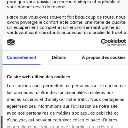
pour que vous passiez un moment simple et agréable et
vous donner envie de revenir…
Parce que vous avez souvent fait beaucoup de route, nous
avons privilégié le confort et le calme. Une literie de qualité,
un équipement complet et un environnement calme et
verdoyant sont nos atouts pour vous faire oublier le trajet et
vous détendre avant de partir à la découverte de notre si
belle région.
Reste à savoir quel gîte répondra le mieux à vos aspirations !
Consentement
Détails
À propos des cookies
4 logements / 4 ambiances
A vous de choisir !
Ce site web utilise des cookies.
Les cookies nous permettent de personnaliser le contenu et
Plus d'informations au 07 84 96 94 28 ou par mail :
les annonces, d'offrir des fonctionnalités relatives aux
davidaurelie7383@gmail.com
médias sociaux et d'analyser notre trafic. Nous partageons
également des informations sur l'utilisation de notre site
avec nos partenaires de médias sociaux, de publicité et
d'analyse, qui peuvent combiner celles-ci avec d'autres
informations que vous leur avez fournies ou qu'ils ont