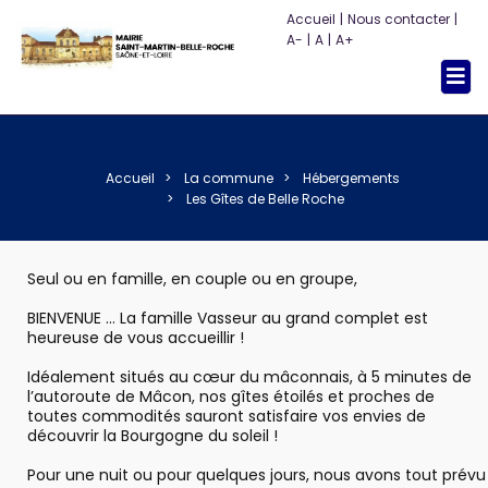
Accueil
|
Nous contacter
|
A-
|
A
|
A+
Togg
navi
Les Gîtes de Belle Roche
Accueil
La commune
Hébergements
Les Gîtes de Belle Roche
Seul ou en famille, en couple ou en groupe,
BIENVENUE … La famille Vasseur au grand complet est
heureuse de vous accueillir !
Idéalement situés au cœur du mâconnais, à 5 minutes de
l’autoroute de Mâcon, nos gîtes étoilés et proches de
toutes commodités sauront satisfaire vos envies de
découvrir la Bourgogne du soleil !
Pour une nuit ou pour quelques jours, nous avons tout prévu