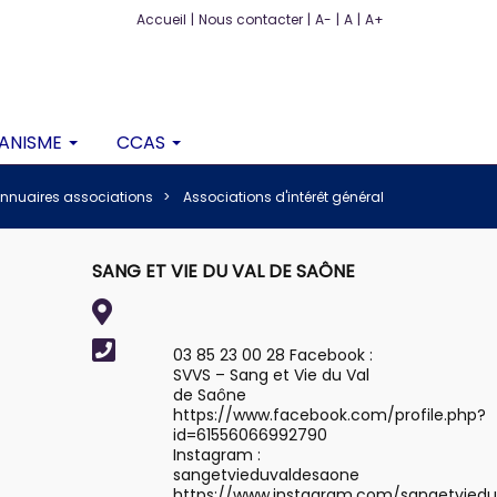
Accueil
|
Nous contacter
|
A-
|
A
|
A+
ANISME
CCAS
nnuaires associations
Associations d'intérêt général
SANG ET VIE DU VAL DE SAÔNE
03 85 23 00 28 Facebook :
SVVS – Sang et Vie du Val
de Saône
https://www.facebook.com/profile.php?
id=61556066992790
Instagram :
sangetvieduvaldesaone
https://www.instagram.com/sangetvied