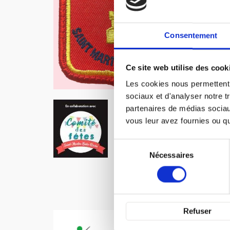
Consentement
Ce site web utilise des cook
Les cookies nous permettent d
sociaux et d'analyser notre t
COMIT
partenaires de médias sociaux
vous leur avez fournies ou qu'
Sélection
du
Nécessaires
consentement
Refuser
ADMR