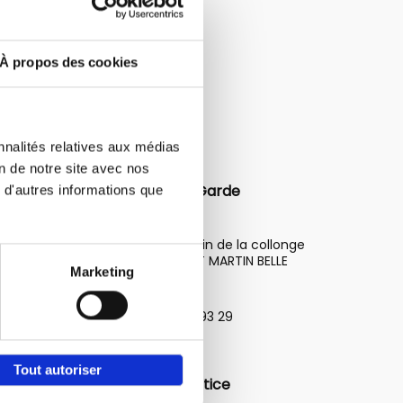
À propos des cookies
nnalités relatives aux médias
on de notre site avec nos
Aide à domicile / Garde
 d'autres informations que
d'enfants
103 Chemin de la collonge
71118 SAINT MARTIN BELLE
Marketing
ROCHE
06 68 36 93 29
Tout autoriser
Conciliateur de justice