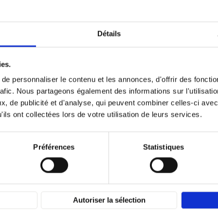
Détails
ies.
e personnaliser le contenu et les annonces, d'offrir des fonctio
rafic. Nous partageons également des informations sur l'utilisati
É DES FÊTES
, de publicité et d'analyse, qui peuvent combiner celles-ci avec
ils ont collectées lors de votre utilisation de leurs services.
97 route de la gare
71118 SAINT MARTIN BELLE
ROCHE
Préférences
Statistiques
06 61 46 90 05
Autoriser la sélection