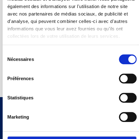
également des informations sur l'utilisation de notre site
avec nos partenaires de médias sociaux, de publicité et
d'analyse, qui peuvent combiner celles-ci avec d'autres
Zoom
informations que vous leur avez fournies ou qu'ils ont
collectées lors de votre utilisation de leurs services.
Responsable :
Madame Laetitia BERLIERE
Sélection
Adresse :
26 rue du commerce
du
Nécessaires
71118 SAINT MARTIN BELLE ROCHE
consentement
www.planity.com
Préférences
Retour à la sélection
>
Statistiques
A propos
Horaires d'ouverture
Marketing
Mentions Légales
Lundi - 13 h 30 à 17 h 30
Mardi - 13 h 30 à 17 h 30
Politique de