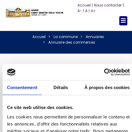
Accueil
|
Nous contacter
|
A-
|
A
|
A+
Togg
navi
Accueil
La commune
Annuaires
Annuaire des commerces
LE COSY SAINT MARTIN
Consentement
Détails
À propos des cookies
Ce site web utilise des cookies.
Les cookies nous permettent de personnaliser le contenu et
les annonces, d'offrir des fonctionnalités relatives aux
médias sociaux et d'analyser notre trafic. Nous partageons