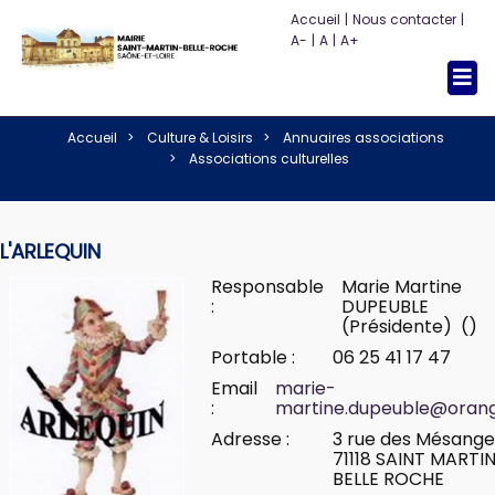
Accueil
|
Nous contacter
|
A-
|
A
|
A+
Togg
navi
Accueil
Culture & Loisirs
Annuaires associations
Associations culturelles
L'ARLEQUIN
Responsable
Marie Martine
:
DUPEUBLE
(Présidente) ()
Portable :
06 25 41 17 47
Email
marie-
:
martine.dupeuble@orang
Adresse :
3 rue des Mésange
71118 SAINT MARTI
BELLE ROCHE