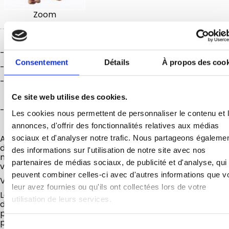
Zoom
-
Trésorière
: Annie LEROUX
Consentement
Détails
À propos des cook
-
Trésorière adjointe :
Serge VERLHAC
-
Secrétaire :
Françoise BRICE
Ce site web utilise des cookies.
- Scrabble : Odette STRIPPE
Les cookies nous permettent de personnaliser le contenu et 
annonces, d'offrir des fonctionnalités relatives aux médias
Association ouverte à toutes les personnes curieuses de
sociaux et d'analyser notre trafic. Nous partageons égaleme
découvrir le patrimoine local, régional : châteaux,
des informations sur l'utilisation de notre site avec nos
monuments religieux, musées, quartiers historiques de
partenaires de médias sociaux, de publicité et d'analyse, qui
villes...
peuvent combiner celles-ci avec d'autres informations que v
Visite et organisation d'expositions.
leur avez fournies ou qu'ils ont collectées lors de votre
Le montant de l’adhésion est de 15 € et la participation
utilisation de leurs services.
demandée à chaque sortie est calculée au plus juste en
privilégiant le co-voiturage et le pique-nique qui
permettent une grande convivialité.
Sélection